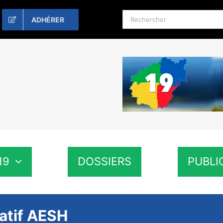
Rechercher:
ADHÉRER
19
DOSSIERS
PUBLI
catif AESH