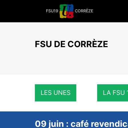
Passer
au
FSU19
CORRÈZE
contenu
FSU DE CORRÈZE
LES UNES
LA FSU 
09 juin : café revendi