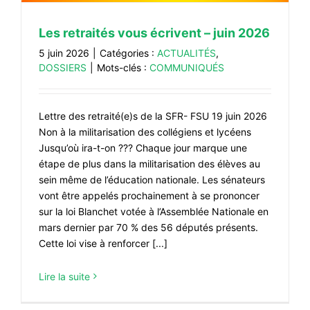
#VOS ÉLUES
Les retraités vous écrivent – juin 2026
#FORMATION
5 juin 2026
|
Catégories :
ACTUALITÉS
,
DOSSIERS
|
Mots-clés :
COMMUNIQUÉS
#COMMUNIQUÉS
#ÉLECTIONS
Lettre des retraité(e)s de la SFR- FSU 19 juin 2026
#MÉDIAS
Non à la militarisation des collégiens et lycéens
#DÉBATS
Jusqu’où ira-t-on ??? Chaque jour marque une
étape de plus dans la militarisation des élèves au
#PRESSE
sein même de l’éducation nationale. Les sénateurs
#ARCHIVES
vont être appelés prochainement à se prononcer
sur la loi Blanchet votée à l’Assemblée Nationale en
mars dernier par 70 % des 56 députés présents.
Cette loi vise à renforcer [...]
Lire la suite