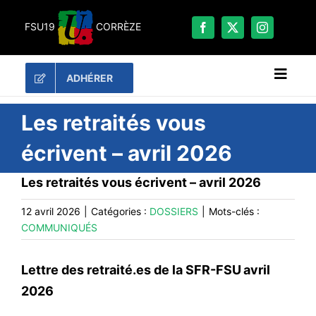
Passer
au
FSU19
CORRÈZE
contenu
ADHÉRER
Naviga
à
bascu
RECHERCHER:
Les retraités vous
écrivent – avril 2026
LES UNES
Les retraités vous écrivent – avril 2026
#ACTUALITÉS
LA FSU 19
12 avril 2026
|
Catégories :
DOSSIERS
|
Mots-clés :
COMMUNIQUÉS
DOSSIERS
PUBLICATIONS
Lettre des retraité.es de la SFR-FSU
avril
CONTACT
2026
#ACTIONS