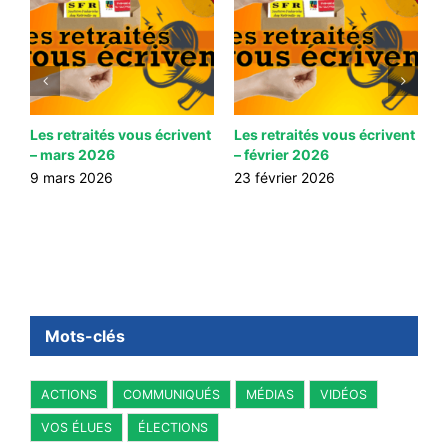
nt
Les retraités vous écrivent
Les retraités vous écrivent
L
– mars 2026
– février 2026
–
9 mars 2026
23 février 2026
1
Mots-clés
ACTIONS
COMMUNIQUÉS
MÉDIAS
VIDÉOS
VOS ÉLUES
ÉLECTIONS