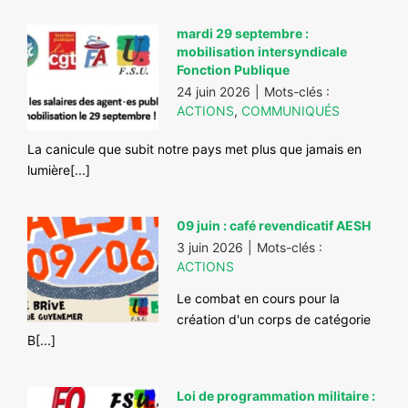
#VOS ÉLUES
mardi 29 septembre :
mobilisation intersyndicale
#FORMATION
Fonction Publique
#COMMUNIQUÉS
24 juin 2026
|
Mots-clés :
ACTIONS
,
COMMUNIQUÉS
#ÉLECTIONS
La canicule que subit notre pays met plus que jamais en
#MÉDIAS
lumière[...]
#DÉBATS
#PRESSE
09 juin : café revendicatif AESH
3 juin 2026
|
Mots-clés :
#ARCHIVES
ACTIONS
Le combat en cours pour la
création d'un corps de catégorie
B[...]
Loi de programmation militaire :