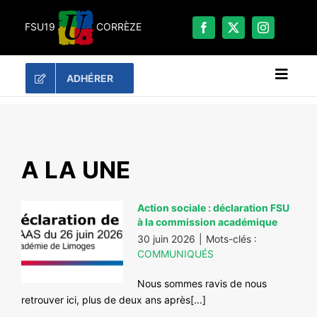
Passer
au
FSU19
CORRÈZE
contenu
ADHÉRER
Naviga
à
bascu
RECHERCHER:
LES UNES
A LA UNE
#ACTUALITÉS
Action sociale : déclaration FSU
LA FSU 19
à la commission académique
DOSSIERS
30 juin 2026
|
Mots-clés :
COMMUNIQUÉS
PUBLICATIONS
Nous sommes ravis de nous
CONTACT
retrouver ici, plus de deux ans après[...]
#ACTIONS