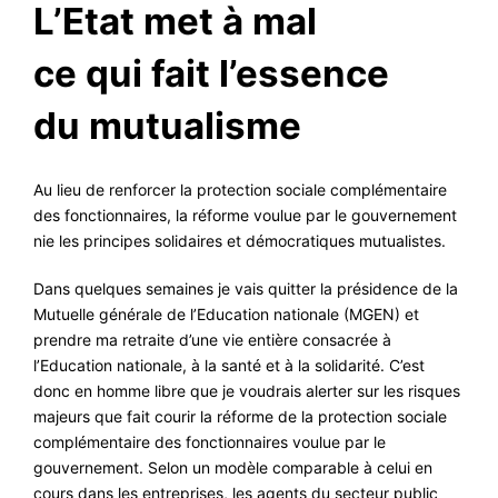
L’Etat met à mal
#VOS ÉLUES
ce qui fait l’essence
#FORMATION
#COMMUNIQUÉS
du mutualisme
#ÉLECTIONS
#MÉDIAS
Au lieu de renforcer la protection sociale complémentaire
des fonctionnaires, la réforme voulue par le gouvernement
#DÉBATS
nie les principes solidaires et démocratiques mutualistes.
#PRESSE
Dans quelques semaines je vais quitter la présidence de la
#ARCHIVES
Mutuelle générale de l’Education nationale (MGEN) et
prendre ma retraite d’une vie entière consacrée à
l’Education nationale, à la santé et à la solidarité. C’est
donc en homme libre que je voudrais alerter sur les risques
majeurs que fait courir la réforme de la protection sociale
complémentaire des fonctionnaires voulue par le
gouvernement. Selon un modèle comparable à celui en
cours dans les entreprises, les agents du secteur public