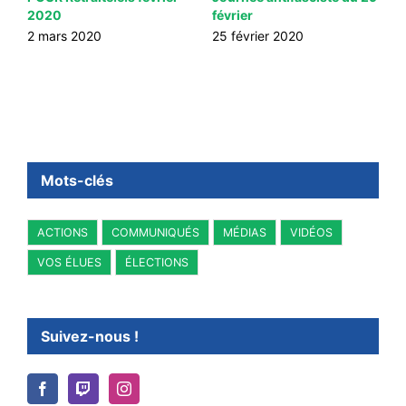
2020
février
t
2 mars 2020
25 février 2020
2
Mots-clés
ACTIONS
COMMUNIQUÉS
MÉDIAS
VIDÉOS
VOS ÉLUES
ÉLECTIONS
Suivez-nous !