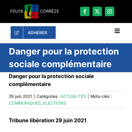
Passer
au
FSU19
CORRÈZE
contenu
ADHÉRER
Naviga
à
bascu
RECHERCHER:
Danger pour la protection
sociale complémentaire
LES UNES
Danger pour la protection sociale
#ACTUALITÉS
complémentaire
LA FSU 19
29 juin 2021
|
Catégories :
ACTUALITÉS
|
Mots-clés :
DOSSIERS
COMMUNIQUÉS
,
ÉLECTIONS
PUBLICATIONS
CONTACT
Tribune libération 29 juin 2021
#ACTIONS