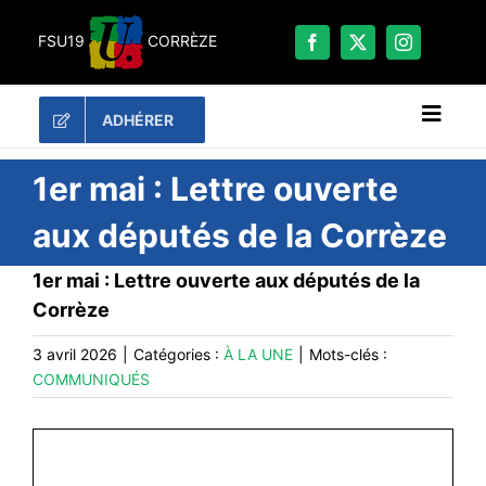
Passer
au
FSU19
CORRÈZE
contenu
ADHÉRER
Naviga
à
bascu
RECHERCHER:
1er mai : Lettre ouverte
aux députés de la Corrèze
LES UNES
1er mai : Lettre ouverte aux députés de la
#ACTUALITÉS
Corrèze
LA FSU 19
3 avril 2026
|
Catégories :
À LA UNE
|
Mots-clés :
DOSSIERS
COMMUNIQUÉS
PUBLICATIONS
CONTACT
#ACTIONS