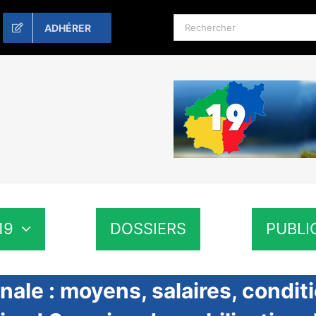
Rechercher:
ADHÉRER
19
DOSSIERS
PUBLI
ale : moyens, salaires, conditi