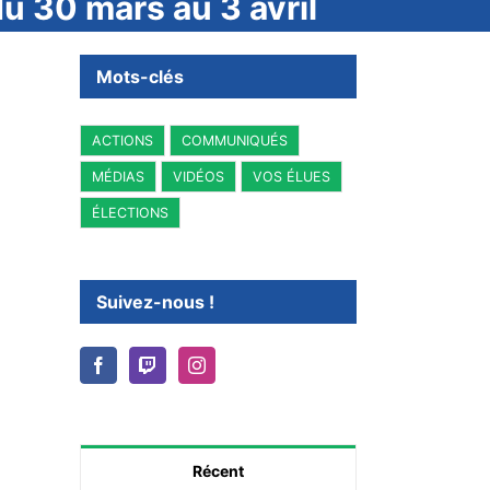
du 30 mars au 3 avril
Mots-clés
ACTIONS
COMMUNIQUÉS
MÉDIAS
VIDÉOS
VOS ÉLUES
ÉLECTIONS
Suivez-nous !
Récent