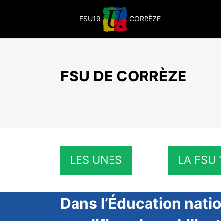
Passer
au
FSU19
CORRÈZE
contenu
FSU DE CORRÈZE
LES UNES
LA FSU 
Dans l’Éducation nation